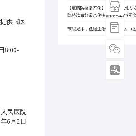

【疫情防控常态化】精准管控 州人
院持续做好常态化疫情防控工作(图文
须提供《医

节能减排，低碳生活，从我做起！(图

8:00-

州人民医院
26年6月2日