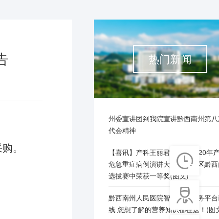
告
热门新闻
州委宣讲团到我院宣讲黔西南州第八
代会精神
采购。
【喜讯】产科王丽君医师在2020年

危急重症病例演讲大赛贵州赛区黔西
选拔赛中荣获一等奖(图文)

黔西南州人民医院智慧营养服务平台
线 您想了解的营养知识都在这！(图文