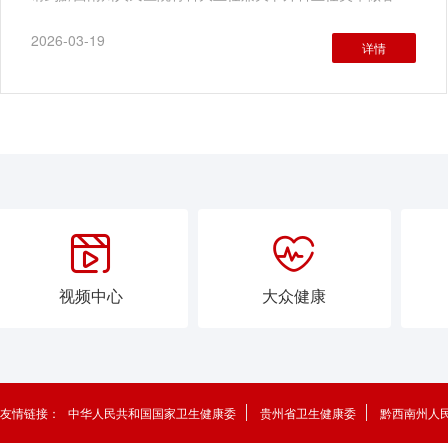
播间，为广大听众朋友科普关节养护指南。节目主
2026-03-19
详情


视频中心
大众健康
友情链接：
中华人民共和国国家卫生健康委
贵州省卫生健康委
黔西南州人