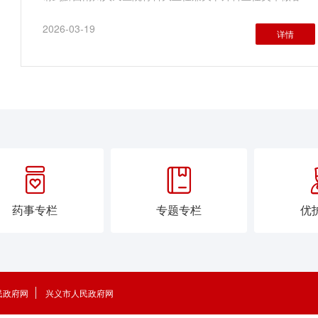
播间，为广大听众朋友科普关节养护指南。节目主
2026-03-19
详情


药事专栏
专题专栏
优
民政府网
兴义市人民政府网