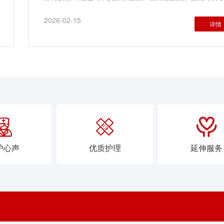
症，极易打破老年患者脆弱的身体平衡，甚至危及生命。
2026-02-15
详情



护心声
优质护理
延伸服务