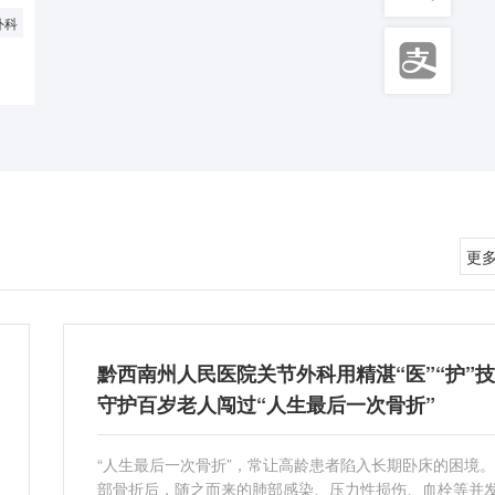
外科

更
黔西南州人民医院关节外科用精湛“医”“护”
守护百岁老人闯过“人生最后一次骨折”
“人生最后一次骨折”，常让高龄患者陷入长期卧床的困境
部骨折后，随之而来的肺部感染、压力性损伤、血栓等并