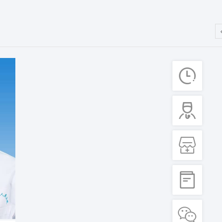




