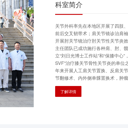
科室简介
关节外科率先在本地区开展了四肢、
前后交叉韧带术；肩关节镜诊治肩
开展肘关节镜治疗肘关节性关节炎
主任团队已成功施行各种肩、肘、
立“刘日光博士工作站”和“保膝中心
SVF”治疗膝关节骨性关节炎的单位
年来开展人工肩关节置换、反肩关
节翻修术、内外侧单髁置换术，肿瘤
印技术、手术机器人技术等的应用使
了解详情
点医院”和国家骨科医疗中心北京积水
的髋、膝人工关节翻修术逐渐增多