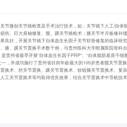
关节微创关节镜检查及手术治疗技术，如：关节镜下人工/自体
袖损伤、巨大肩袖修复、髋、踝关节镜检术；膝关节半月板修补
效果良好，开展关节镜下自体血生长因子关节软骨修复的临床研
髋、膝、踝关节置换手术数千例，与贵州医科大学附属医院骨科
”，是贵州省最早开展“自体血生长因子PRP”、“自体脂肪基质干细
之一，并成功施行了贵州省目前年龄最大的105岁患者髋关节置换
节置换术、肘关节置换、踝关节置换术、铰链膝关节置换术、复
人工关节置换术等均取得优良效果，结合关节置换术中导航技术
本地区关节手术进入省级先进水平，是“国家卫健委加速康复外
潭医院“骨科ERAS PLUS示范病房”。因信誉良好，院外、外地
。